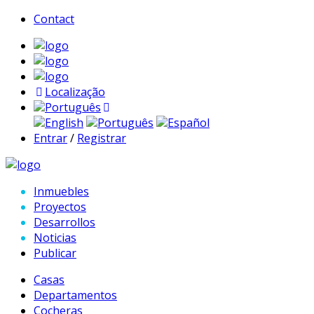
Contact
Localização
Português
English
Português
Español
Entrar
/
Registrar
Inmuebles
Proyectos
Desarrollos
Noticias
Publicar
Casas
Departamentos
Cocheras