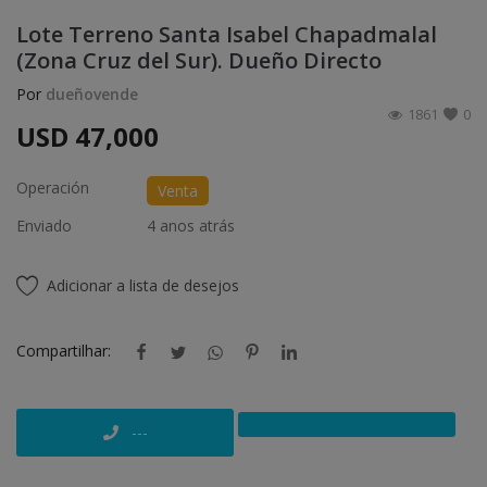
Lote Terreno Santa Isabel Chapadmalal
Casas
(Zona Cruz del Sur). Dueño Directo
Departamentos
Por
dueñovende
1861
0
USD
47,000
Cocheras
Terrenos
Operación
Venta
Enviado
4 anos atrás
Campos
Oficinas
Adicionar a lista de desejos
Galpones
Compartilhar:
Locales Comerciales
Quintas - Casas Quinta
---
Desarrollos