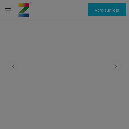
Abra sua loja
Entrar
Entrar
Registrar
Localização
Lista de desejos
Noticias
Proyectos
Inversiones